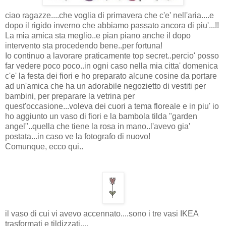
ciao ragazze....che voglia di primavera che c'e' nell'aria....e
dopo il rigido inverno che abbiamo passato ancora di piu'...!!
La mia amica sta meglio..e pian piano anche il dopo
intervento sta procedendo bene..per fortuna!
Io continuo a lavorare praticamente top secret..percio' posso
far vedere poco poco..in ogni caso nella mia citta' domenica
c'e' la festa dei fiori e ho preparato alcune cosine da portare
ad un'amica che ha un adorabile negozietto di vestiti per
bambini, per preparare la vetrina per
quest'occasione...voleva dei cuori a tema floreale e in piu' io
ho aggiunto un vaso di fiori e la bambola tilda "garden
angel"..quella che tiene la rosa in mano..l'avevo gia'
postata...in caso ve la fotografo di nuovo!
Comunque, ecco qui..
il vaso di cui vi avevo accennato....sono i tre vasi IKEA
trasformati e tildizzati....