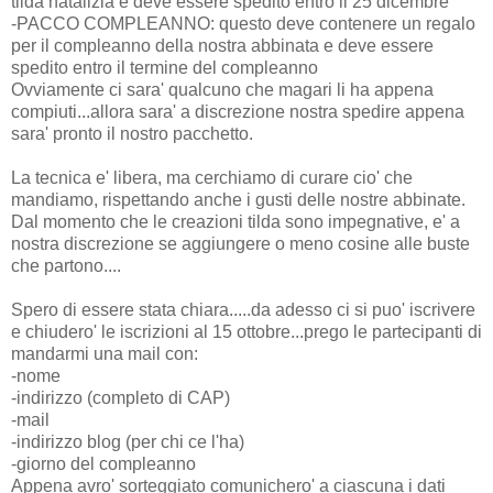
tilda natalizia e deve essere spedito entro il 25 dicembre
-PACCO COMPLEANNO: questo deve contenere un regalo
per il compleanno della nostra abbinata e deve essere
spedito entro il termine del compleanno
Ovviamente ci sara' qualcuno che magari li ha appena
compiuti...allora sara' a discrezione nostra spedire appena
sara' pronto il nostro pacchetto.
La tecnica e' libera, ma cerchiamo di curare cio' che
mandiamo, rispettando anche i gusti delle nostre abbinate.
Dal momento che le creazioni tilda sono impegnative, e' a
nostra discrezione se aggiungere o meno cosine alle buste
che partono....
Spero di essere stata chiara.....da adesso ci si puo' iscrivere
e chiudero' le iscrizioni al 15 ottobre...prego le partecipanti di
mandarmi una mail con:
-nome
-indirizzo (completo di CAP)
-mail
-indirizzo blog (per chi ce l'ha)
-giorno del compleanno
Appena avro' sorteggiato comunichero' a ciascuna i dati