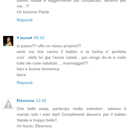
babbo natale é leggermente più complicato, almeno per
me...!!!
Un bacione Paola
Rispondi
♥ laura♥
09:10
io passo!!!! uffa nn riesco proprio!!!!
senti ma che carino il babbo e la barba e' perfetta
cosi'...stefy ho gia' l'ansia natale , poi vengo da te e vedo
tutte ste cose natalizie.....mannaggia!!!!
baci e buona domenica
laura
Rispondi
Eleonora
12:42
Che bello swap, partecipo molto volentieri.. adesso ti
mando tutti i miei dati! Complimenti davvero per il babbo
Natale è troppo bello!!
Un bacio, Eleonora.