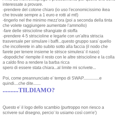
interessate a provare.
-prendere del cotone chiaro (io uso l'economicissimo ikea
che trovate sempre a 1 euro e rotti al mt!)
-tingerlo nel the minimo mezz'ora (poi a seconda della tinta
che volete raggiungere aumentate l'ammollo)
-fare delle striscioline sfrangiate di stoffa
-prendere 4-5 striscioline e legarle con un'altra striscia
trasversale per simulare i baffi...questo gruppo sara' quello
che incollerete in alto subito sotto alla faccia (il nodo che
farete per tenere insieme le strisce simulera' il naso)
-dopodiche' riempite il resto con le altre striscioline e la colla
a caldo fino a rendere la barba ricca
spero di essere stata chiara...al limite mi scrivete...
Poi, come preannunciato e' tempo di SWAP...............e
quindi....che dite.......
..........TILDIAMO?
Questo e' il logo dello scambio (purtroppo non riesco a
scrivere sul disegno, percio' lo usiamo così com'e')